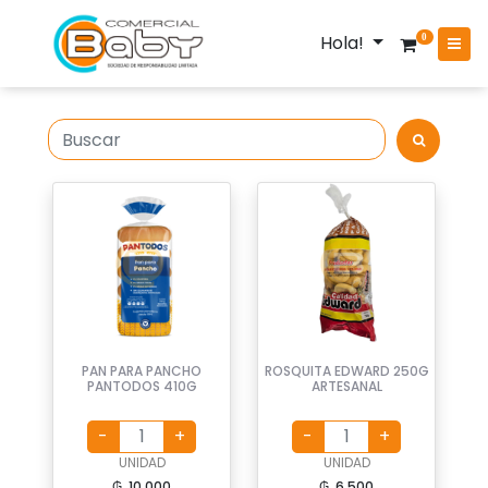
Hola!
0
PAN PARA PANCHO
ROSQUITA EDWARD 250G
PANTODOS 410G
ARTESANAL
UNIDAD
UNIDAD
₲. 10.000
₲. 6.500