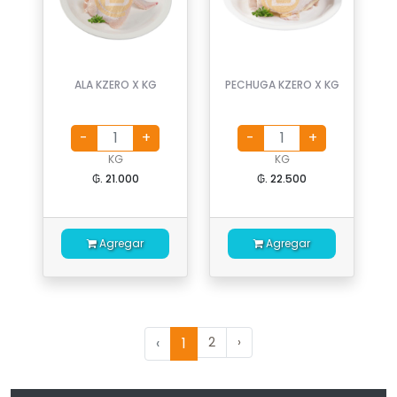
ALA KZERO X KG
PECHUGA KZERO X KG
KG
KG
₲. 21.000
₲. 22.500
Agregar
Agregar
‹
1
2
›