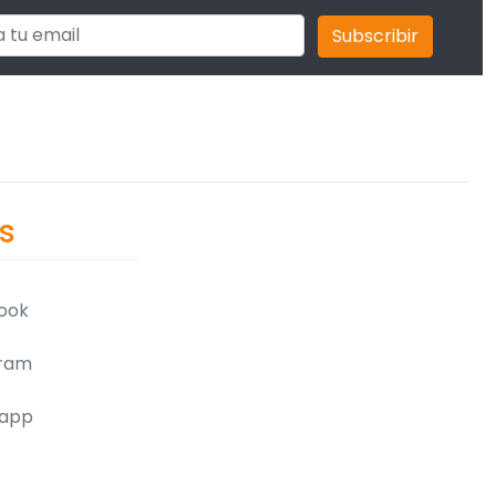
Subscribir
s
ook
ram
app