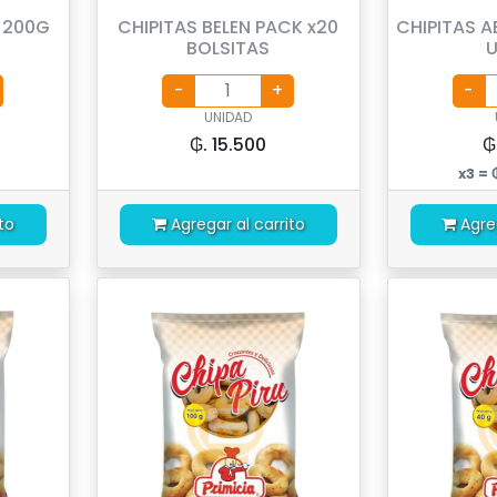
A 200G
CHIPITAS BELEN PACK x20
CHIPITAS A
BOLSITAS
U
UNIDAD
₲. 15.500
₲
u
x3 = 
to
Agregar al carrito
Agre