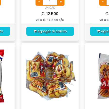
UNIDAD
₲. 12.500
₲
x3 = ₲. 12.000 c/u
x3 = 
to
Agregar al carrito
Agre