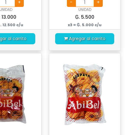
UNIDAD
UNIDAD
. 13.000
₲. 5.500
₲. 12.500 c/u
x3 = ₲. 5.000 c/u
gar al carrito
Agregar al carrito