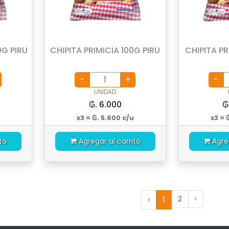
0G PIRU
CHIPITA PRIMICIA 100G PIRU
CHIPITA PR
UNIDAD
₲. 6.000
₲
x3 = ₲. 5.600 c/u
x3 = 
to
Agregar al carrito
Agre
‹
1
2
›