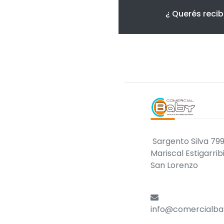
¿ Querés recib
Sargento Silva 799
Mariscal Estigarrib
San Lorenzo
info@comercialba