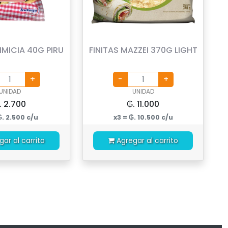
IMICIA 40G PIRU
FINITAS MAZZEI 370G LIGHT
UNIDAD
UNIDAD
. 2.700
₲. 11.000
₲. 2.500 c/u
x3 = ₲. 10.500 c/u
gar al carrito
Agregar al carrito