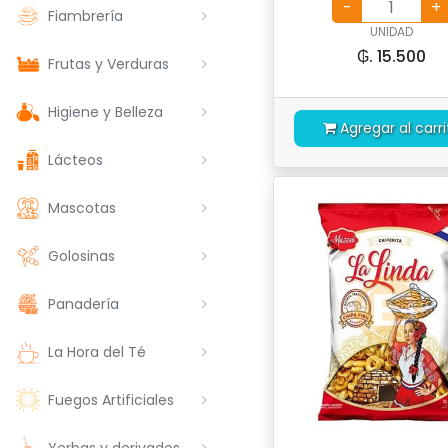
Fiambrería
UNIDAD
₲. 15.500
Frutas y Verduras
Higiene y Belleza
Agregar al carri
Lácteos
Mascotas
Golosinas
Panadería
La Hora del Té
Fuegos Artificiales
Yerbas y derivados