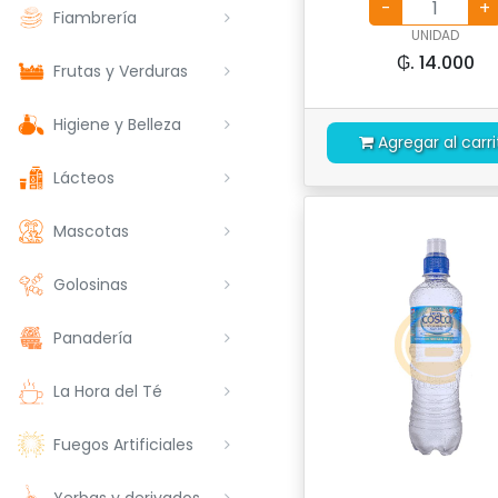
Fiambrería
UNIDAD
₲. 14.000
Frutas y Verduras
Higiene y Belleza
Agregar al carri
Lácteos
Mascotas
Golosinas
Panadería
La Hora del Té
Fuegos Artificiales
Yerbas y derivados