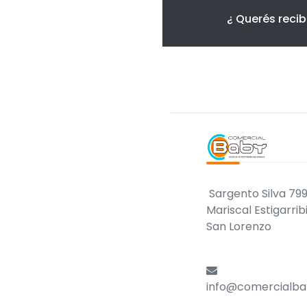
¿ Querés recib
Sargento Silva 799
Mariscal Estigarrib
San Lorenzo
info@comercialba