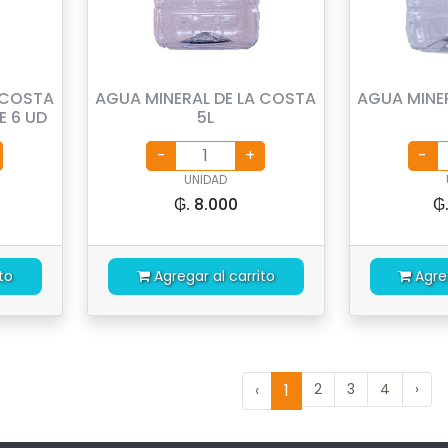
 COSTA
AGUA MINERAL DE LA COSTA
AGUA MINE
E 6 UD
5L
UNIDAD
₲. 8.000
₲
to
Agregar al carrito
Agre
‹
1
2
3
4
›