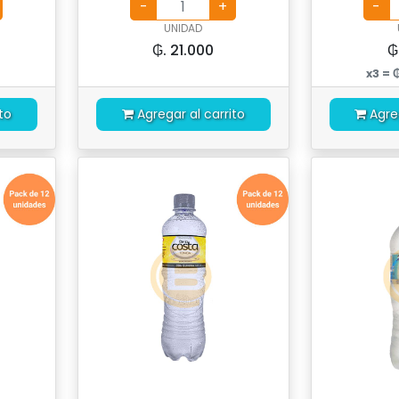
UNIDAD
₲. 21.000
₲
x3 = 
to
Agregar al carrito
Agre