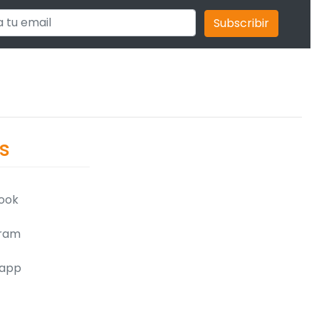
Subscribir
s
ook
ram
app