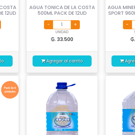
 COSTA
AGUA TONICA DE LA COSTA
AGUA MINE
E 12UD
500ML PACK DE 12UD
SPORT 960
UNIDAD
₲. 33.500
₲
to
Agregar al carrito
Agre