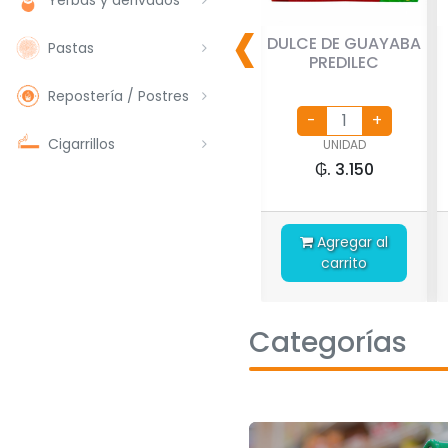
‹
ARROLATE
ALFAJOR ARROLATE
DULCE DE GUAYABA
Pastas
A BA
PUNTA BA
PREDILEC
Repostería / Postres
Cigarrillos
AD
UNIDAD
UNIDAD
.850
₲. 4.850
₲. 3.150
Agregar al
Agregar al
ito
carrito
carrito
Categorías