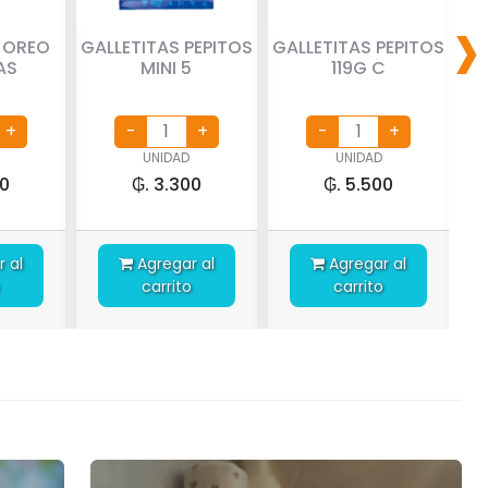
›
 OREO
GALLETITAS PEPITOS
GALLETITAS PEPITOS
AS
MINI 5
119G C
UNIDAD
UNIDAD
00
₲. 3.300
₲. 5.500
Agregar al
Agregar al
carrito
carrito